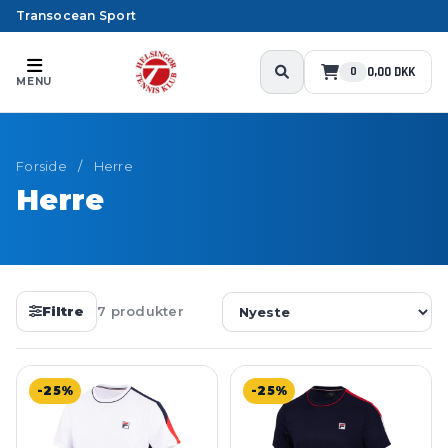
Transocean Sport
0,00 DKK
0
MENU
Forside
/
Herre
Herre
Filtre
7 produkter
-25%
-25%