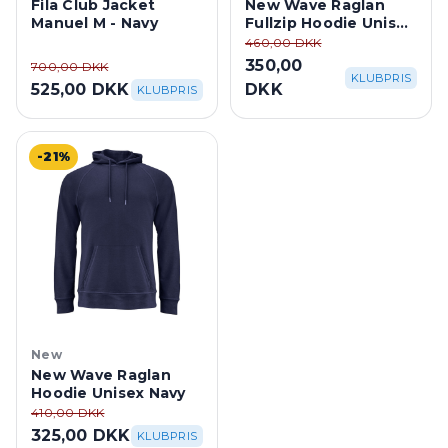
Fila Club Jacket
New Wave Raglan
Manuel M - Navy
Fullzip Hoodie Unisex
Navy
460,00 DKK
350,00
700,00 DKK
KLUBPRIS
525,00 DKK
DKK
KLUBPRIS
-21%
New
New Wave Raglan
Hoodie Unisex Navy
410,00 DKK
325,00 DKK
KLUBPRIS