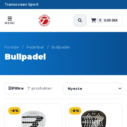
Transocean Sport
0,00 DKK
0
MENU
Forside
/
Padelbat
/
Bullpadel
Bullpadel
Filtre
7 produkter
-6%
-6%